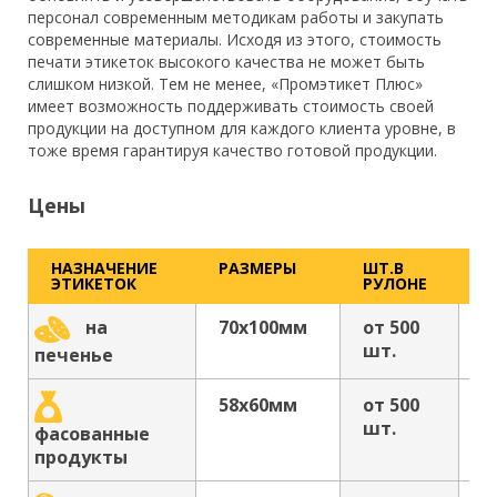
персонал современным методикам работы и закупать
современные материалы. Исходя из этого, стоимость
печати этикеток высокого качества не может быть
слишком низкой. Тем не менее, «Промэтикет Плюс»
имеет возможность поддерживать стоимость своей
продукции на доступном для каждого клиента уровне, в
тоже время гарантируя качество готовой продукции.
Цены
НАЗНАЧЕНИЕ
РАЗМЕРЫ
ШТ.В
С
ЭТИКЕТОК
РУЛОНЕ
З
70х100мм
от 500
о
на
шт.
р
печенье
58х60мм
от 500
о
шт.
р
фасованные
продукты