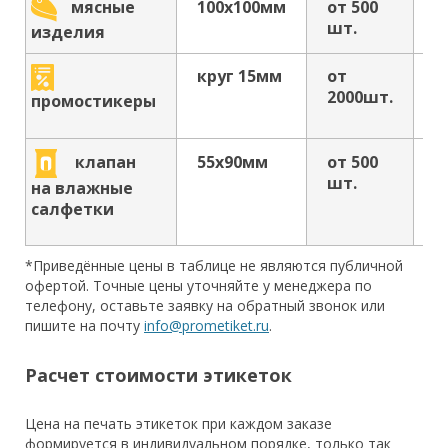
100х100мм
от 500
о
мясные
шт.
р
изделия
круг 15мм
от
о
2000шт.
р
промостикеры
клапан
55х90мм
от 500
о
шт.
р
на влажные
салфетки
*Приведённые цены в таблице не являются публичной
офертой. Точные цены уточняйте у менеджера по
телефону, оставьте заявку на обратный звонок или
пишите на почту
info@prometiket.ru
.
Расчет стоимости этикеток
Цена на печать этикеток при каждом заказе
формируется в индивидуальном порядке, только так