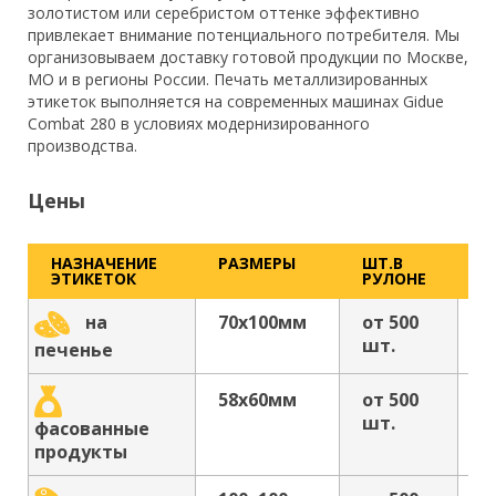
золотистом или серебристом оттенке эффективно
привлекает внимание потенциального потребителя. Мы
организовываем доставку готовой продукции по Москве,
МО и в регионы России. Печать металлизированных
этикеток выполняется на современных машинах Gidue
Combat 280 в условиях модернизированного
производства.
Цены
НАЗНАЧЕНИЕ
РАЗМЕРЫ
ШТ.В
С
ЭТИКЕТОК
РУЛОНЕ
З
70х100мм
от 500
о
на
шт.
р
печенье
58х60мм
от 500
о
шт.
р
фасованные
продукты