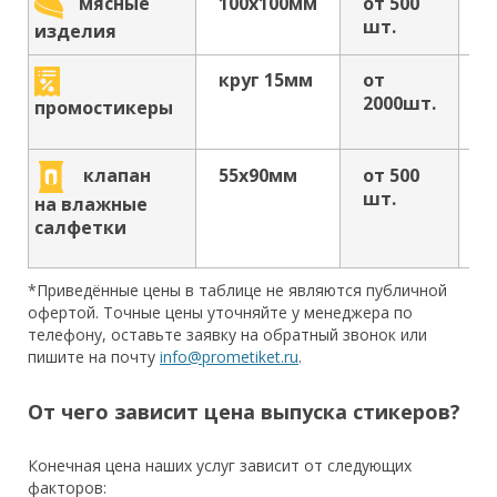
100х100мм
от 500
о
мясные
шт.
р
изделия
круг 15мм
от
о
2000шт.
р
промостикеры
клапан
55х90мм
от 500
о
шт.
р
на влажные
салфетки
*Приведённые цены в таблице не являются публичной
офертой. Точные цены уточняйте у менеджера по
телефону, оставьте заявку на обратный звонок или
пишите на почту
info@prometiket.ru
.
От чего зависит цена выпуска стикеров?
Конечная цена наших услуг зависит от следующих
факторов: